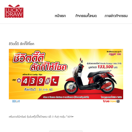
หน้าแรก
กิจกรรมทั้งหมด
ภาพข่าวกิจกรรม
ชีวิตดี๊ดี ลักกี้ให้โชค
เสริมดวงดีมีทรัพย์ ลุ้นรับสกู๊ปปี้ไอป้ายแดง ฟรี 3 คัน!! กดลุ้น *439#