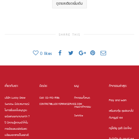
ดูรายละเอียดเพิ่มเติม
SHARE THIS
0
likes
เกี่ยวกับเรา:
ติดต่อ:
เมนู:
กิจกรรมล่าสุด:
บริษัท Lucky Draw
Call: 02-192-1586
กิจกรรมทั้งหมด
Play and learn
Service มีประสบการณ์
CONTACT@LUCKYDRAWSERVICE.COM
ภาพข่าวกิจกรรม
ในการยื่นขอใบอนุญาต
เสริมฮวงจุ้ย ลุยฮ่องกงไป
Service
พนันแถมพกมานานกว่า 7
กับทรูมูฟ เอช
ปี มีความรู้ความเข้าใจใน
ทรูโฟร์ยู ดูฟรี มีรถใหม่
การเขียนแบบฟอร์มและ
เตรียมเอกสารเป็นอย่างดี
ชิมติดปีก กับ ทรูมูฟ เอช